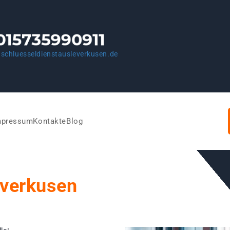
schluesseldienstausleverkusen.de
mpressum
Kontakte
Blog
everkusen