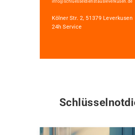
info@schluesseldienstausleverkusen.de
Kölner Str. 2, 51379 Leverkusen
24h Service
Schlüsselnotdi