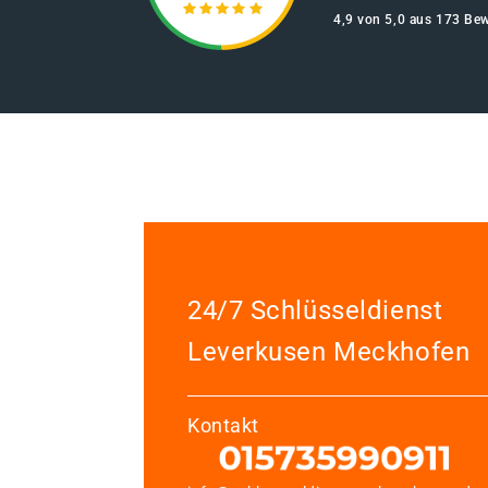
4,9 von 5,0 aus 173 Be
24/7 Schlüsseldienst
Leverkusen Meckhofen
Kontakt