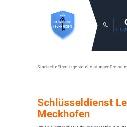
info@
Startseite
Einsatzgebiete
Leistungen
Preise
I
Schlüsseldienst L
Meckhofen