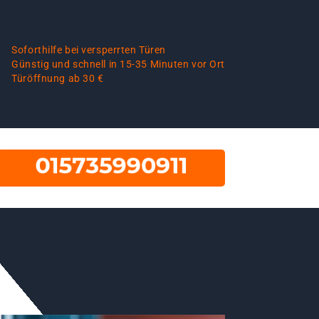
Soforthilfe bei versperrten Türen
Günstig und schnell in 15-35 Minuten vor Ort
Türöffnung ab 30 €